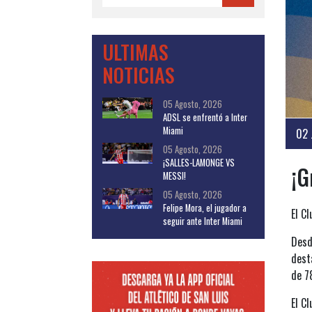
ULTIMAS
NOTICIAS
05 Agosto, 2026
ADSL se enfrentó a Inter
Miami
02 
05 Agosto, 2026
¡SALLES-LAMONGE VS
¡G
MESSI!
05 Agosto, 2026
Felipe Mora, el jugador a
El C
seguir ante Inter Miami
Desd
dest
de 7
El C