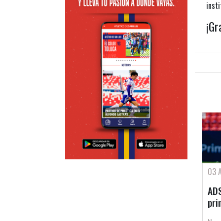
insti
¡Gr
03 
ADS
pri