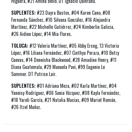
Higuera, #21 Amina Bello. DT Ignacio Quintana.
SUPLENTES:
#23 Dayra Bustos, #04 Karen Cano, #08
Fernanda Sánchez, #10 Silvana González, #16 Alejandra
Martínez, #22 Michelle Gutiérrez, #24 Kimberlin Galicia,
#26 Aidinn López, #14 Mia Flores.
TOLUCA:
#12 Valeria Martínez, #05 Abby Erceg, 13 Victoria
López, #16 Liliana Fernández, #07 Cinthya Peraza, #10 Betzy
Cuevas, #14 Deneisha Blackwood, #28 Amadine Henry, #11
Diana Guatemala, #29 Manuela Pavi, #99 Eugenie Le
Sommer. DT Patrice Lair.
SUPLENTES:
#01 Adriana Meza, #02 Karla Martínez, #04
Yaneisy Rodríguez, #06 Sonia Vázquez, #08 Kayla Fernández,
#18 Yareli García, #21 Natalia Macias, #09 Mariel Román,
#26 Itzel Muñoz.