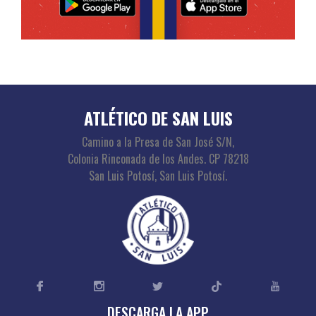
ATLÉTICO DE SAN LUIS
Camino a la Presa de San José S/N,
Colonia Rinconada de los Andes. CP 78218
San Luis Potosí, San Luis Potosí.
DESCARGA LA APP