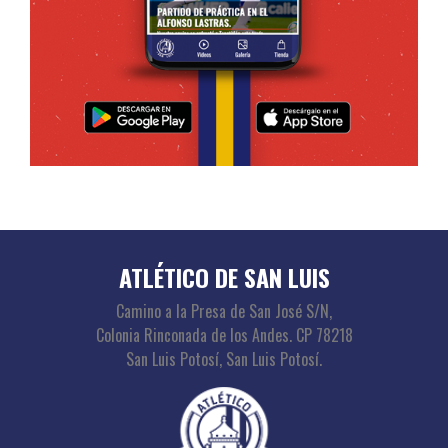
ATLÉTICO DE SAN LUIS
Camino a la Presa de San José S/N,
Colonia Rinconada de los Andes. CP 78218
San Luis Potosí, San Luis Potosí.