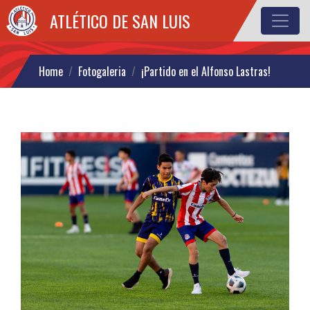
ATLÉTICO DE SAN LUIS
¡Partido en el Alfonso Lastras!
Home
Fotogaleria
¡Partido en el Alfonso Lastras!