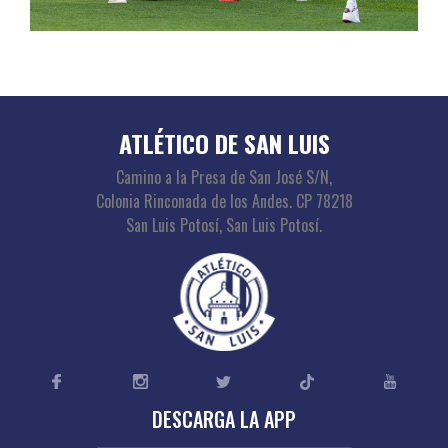
ATLÉTICO DE SAN LUIS
Camino a la Presa de San José S/N,
Colonia Rinconada de los Andes. CP 78218
San Luis Potosí, San Luis Potosí.
DESCARGA LA APP